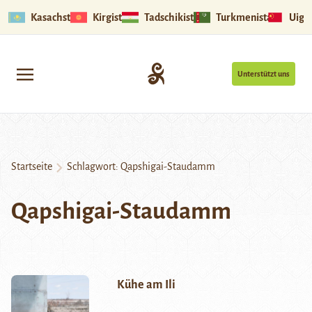
Kasachstan
Kirgistan
Tadschikistan
Turkmenistan
Uigu
Unterstützt uns
Startseite
Schlagwort:
Qapshigai-Staudamm
Qapshigai-Staudamm
Kühe am Ili