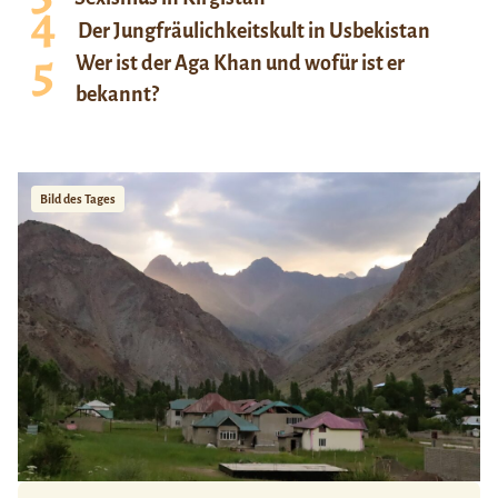
Der Jungfräulichkeitskult in Usbekistan
Wer ist der Aga Khan und wofür ist er
bekannt?
Bild des Tages