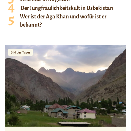
Der Jungfräulichkeitskult in Usbekistan
Wer ist der Aga Khan und wofür ist er
bekannt?
Bild des Tages