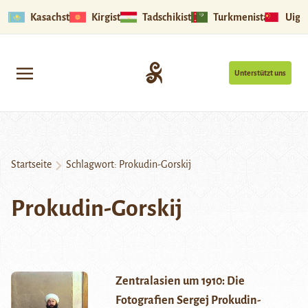
Kasachstan
Kirgistan
Tadschikistan
Turkmenistan
Uigu
Unterstützt uns
Startseite
Schlagwort:
Prokudin-Gorskij
Prokudin-Gorskij
Zentralasien um 1910: Die
Fotografien Sergej Prokudin-