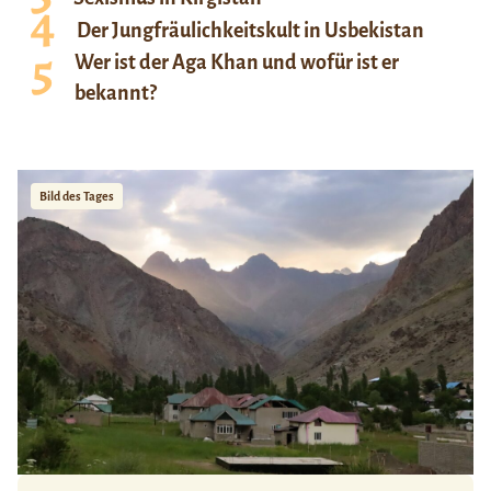
Der Jungfräulichkeitskult in Usbekistan
Wer ist der Aga Khan und wofür ist er
bekannt?
Bild des Tages