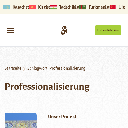
Kasachstan
Kirgistan
Tadschikistan
Turkmenistan
Uigu
Unterstützt uns
Startseite
Schlagwort:
Professionalisierung
Professionalisierung
Unser Projekt