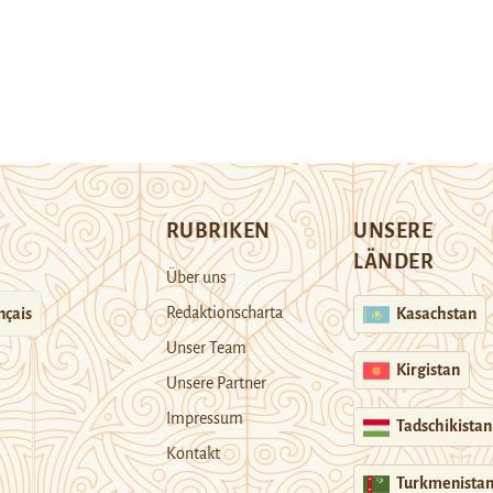
RUBRIKEN
UNSERE
LÄNDER
Über uns
Redaktionscharta
nçais
Kasachstan
Unser Team
Kirgistan
Unsere Partner
Impressum
Tadschikistan
Kontakt
Turkmenista