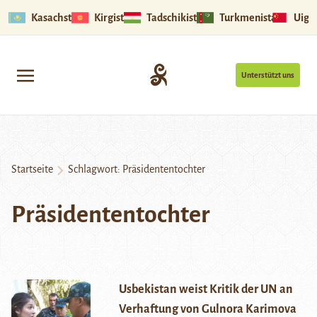
Kasachstan
Kirgistan
Tadschikistan
Turkmenistan
Uigu
Unterstützt uns
Startseite
Schlagwort:
Präsidententochter
Präsidententochter
Usbekistan weist Kritik der UN an
Verhaftung von Gulnora Karimova