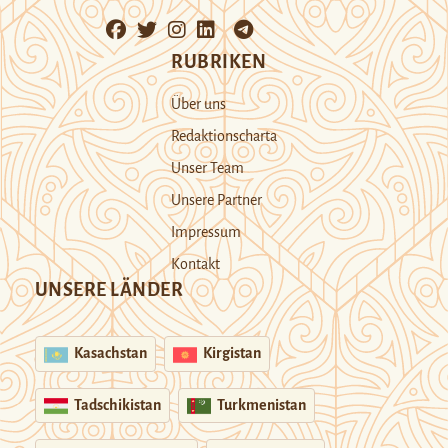
RUBRIKEN
Über uns
Redaktionscharta
Unser Team
Unsere Partner
Impressum
Kontakt
UNSERE LÄNDER
Kasachstan
Kirgistan
Tadschikistan
Turkmenistan