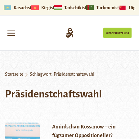
Kasachstan
Kirgistan
Tadschikistan
Turkmenistan
Uigu
Unterstützt uns
Startseite
Schlagwort:
Präsidenstchaftswahl
Präsidenstchaftswahl
Amirdschan Kossanow – ein
fügsamer Oppositioneller?