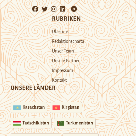
RUBRIKEN
Über uns
Redaktionscharta
Unser Team
Unsere Partner
Impressum
Kontakt
UNSERE LÄNDER
Kasachstan
Kirgistan
Tadschikistan
Turkmenistan