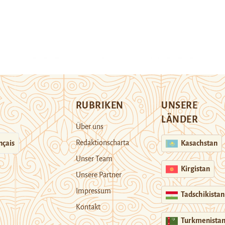
RUBRIKEN
UNSERE
LÄNDER
Über uns
Redaktionscharta
nçais
Kasachstan
Unser Team
Kirgistan
Unsere Partner
Impressum
Tadschikistan
Kontakt
Turkmenista