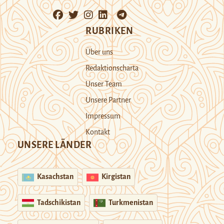
RUBRIKEN
Über uns
Redaktionscharta
Unser Team
Unsere Partner
Impressum
Kontakt
UNSERE LÄNDER
Kasachstan
Kirgistan
Tadschikistan
Turkmenistan