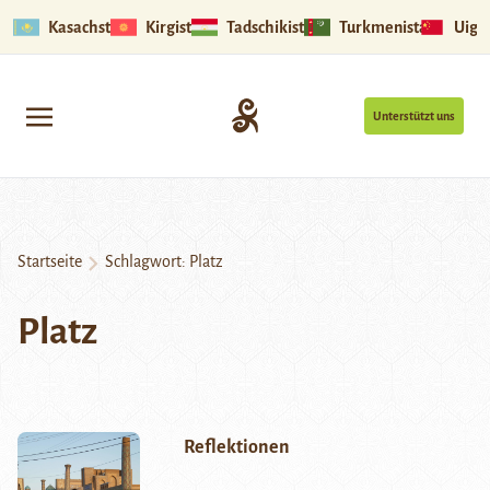
Kasachstan
Kirgistan
Tadschikistan
Turkmenistan
Uigu
Unterstützt uns
Startseite
Schlagwort:
Platz
Platz
Reflektionen