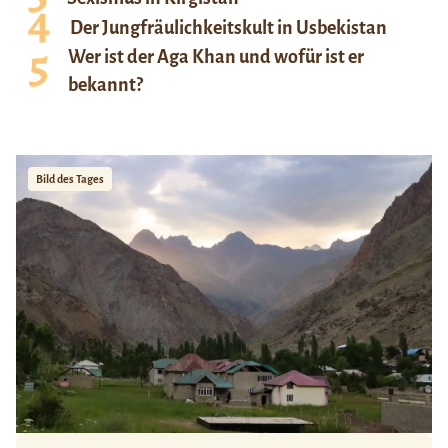
Der Jungfräulichkeitskult in Usbekistan
Wer ist der Aga Khan und wofür ist er
bekannt?
Bild des Tages