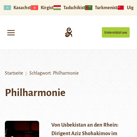
Kasachstan
Kirgistan
Tadschikistan
Turkmenistan
Uigu
Unterstützt uns
Startseite
Schlagwort:
Philharmonie
Philharmonie
Von Usbekistan an den Rhein:
Dirigent Aziz Shohakimov im