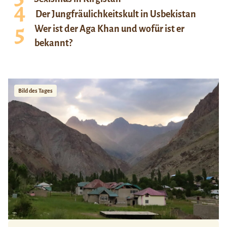
Der Jungfräulichkeitskult in Usbekistan
Wer ist der Aga Khan und wofür ist er
bekannt?
Bild des Tages