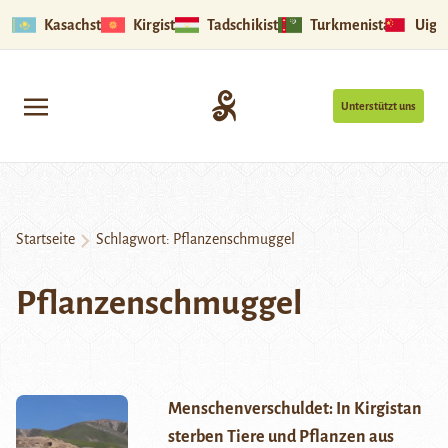
Kasachstan
Kirgistan
Tadschikistan
Turkmenistan
Uigu
Unterstützt uns
Startseite
Schlagwort:
Pflanzenschmuggel
Pflanzenschmuggel
Menschenverschuldet: In Kirgistan
sterben Tiere und Pflanzen aus