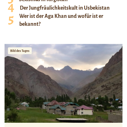
Der Jungfräulichkeitskult in Usbekistan
Wer ist der Aga Khan und wofür ist er
bekannt?
Bild des Tages