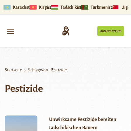
Kasachstan
Kirgistan
Tadschikistan
Turkmenistan
Uigu
Unterstützt uns
Startseite
Schlagwort:
Pestizide
Pestizide
Unwirksame Pestizide bereiten
tadschikischen Bauern