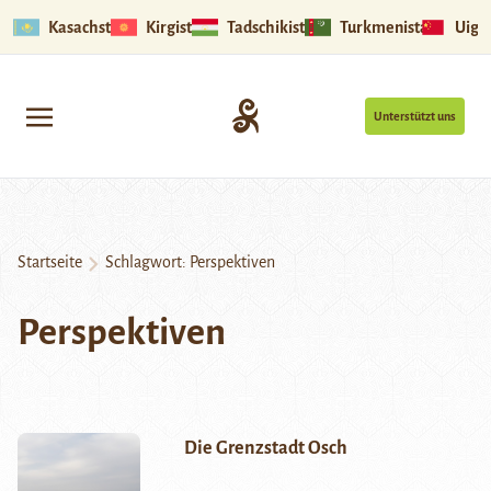
Kasachstan
Kirgistan
Tadschikistan
Turkmenistan
Uigu
Unterstützt uns
Startseite
Schlagwort:
Perspektiven
Perspektiven
Die Grenzstadt Osch