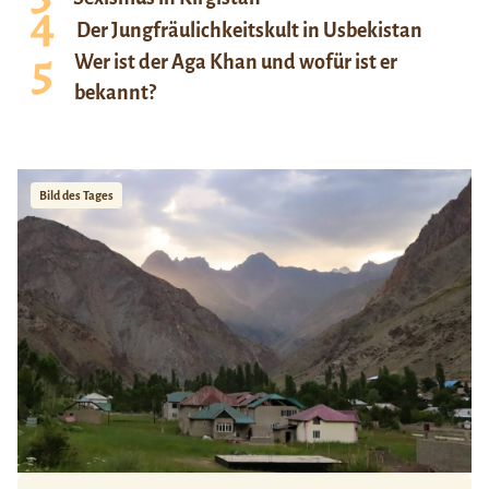
Der Jungfräulichkeitskult in Usbekistan
Wer ist der Aga Khan und wofür ist er
bekannt?
Bild des Tages