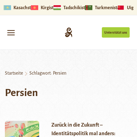
Kasachstan
Kirgistan
Tadschikistan
Turkmenistan
Uigu
Unterstützt uns
Startseite
Schlagwort:
Persien
Persien
Zurück in die Zukunft –
Identitätspolitik mal anders: