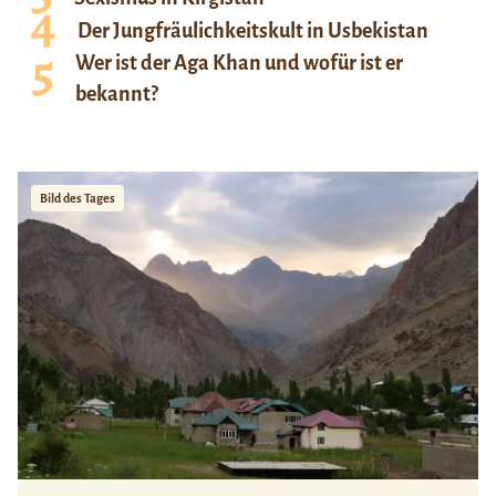
Der Jungfräulichkeitskult in Usbekistan
Wer ist der Aga Khan und wofür ist er
bekannt?
Bild des Tages