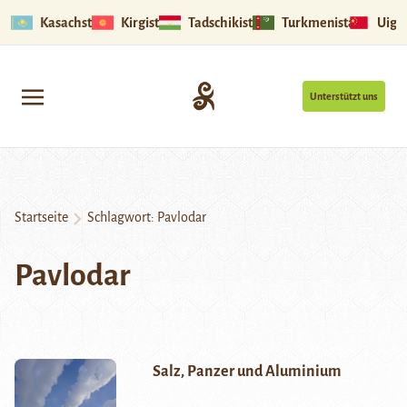
Kasachstan
Kirgistan
Tadschikistan
Turkmenistan
Uigu
Unterstützt uns
Startseite
Schlagwort:
Pavlodar
Pavlodar
Salz, Panzer und Aluminium