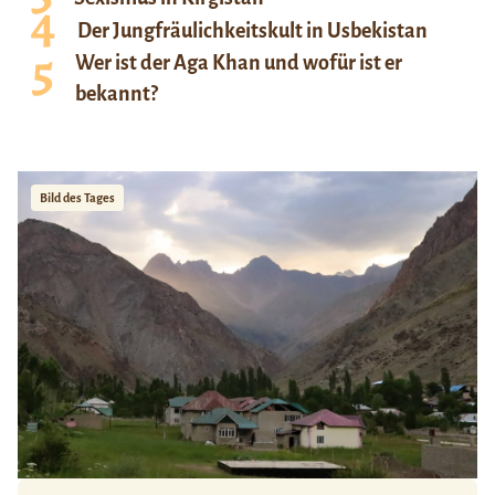
Der Jungfräulichkeitskult in Usbekistan
Wer ist der Aga Khan und wofür ist er
bekannt?
Bild des Tages