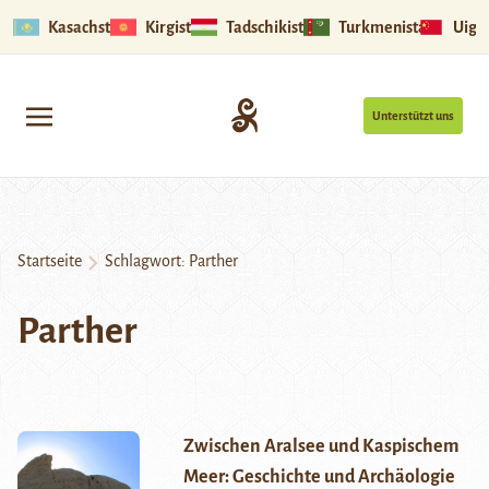
Kasachstan
Kirgistan
Tadschikistan
Turkmenistan
Uigu
Unterstützt uns
Startseite
Schlagwort:
Parther
Parther
Zwischen Aralsee und Kaspischem
Meer: Geschichte und Archäologie