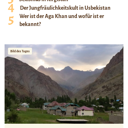
Der Jungfräulichkeitskult in Usbekistan
Wer ist der Aga Khan und wofür ist er
bekannt?
Bild des Tages