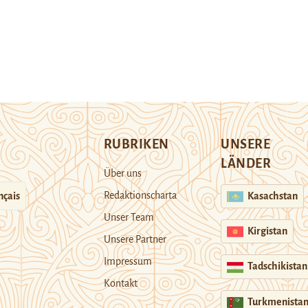
RUBRIKEN
UNSERE
LÄNDER
Über uns
Redaktionscharta
nçais
Kasachstan
Unser Team
Kirgistan
Unsere Partner
Impressum
Tadschikistan
Kontakt
Turkmenista