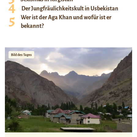
Der Jungfräulichkeitskult in Usbekistan
Wer ist der Aga Khan und wofür ist er
bekannt?
Bild des Tages