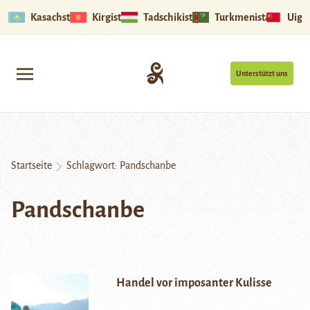
Kasachstan
Kirgistan
Tadschikistan
Turkmenistan
Uigu
Unterstützt uns
Startseite
Schlagwort:
Pandschanbe
Pandschanbe
Handel vor imposanter Kulisse