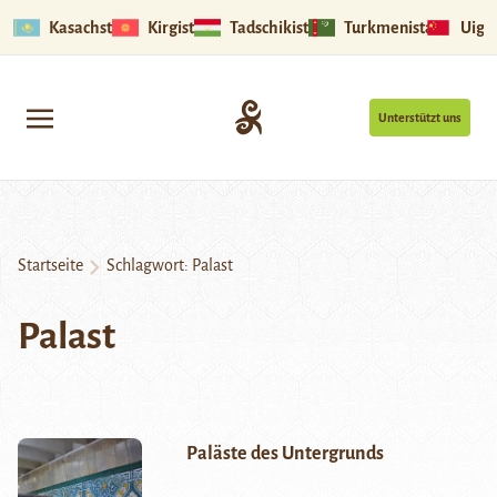
Kasachstan
Kirgistan
Tadschikistan
Turkmenistan
Uigu
Unterstützt uns
Startseite
Schlagwort:
Palast
Palast
Paläste des Untergrunds