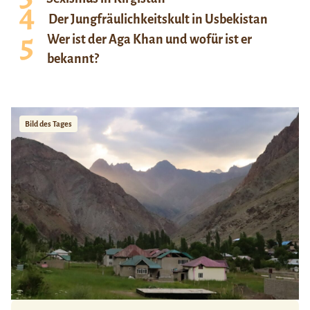
Der Jungfräulichkeitskult in Usbekistan
Wer ist der Aga Khan und wofür ist er
bekannt?
Bild des Tages