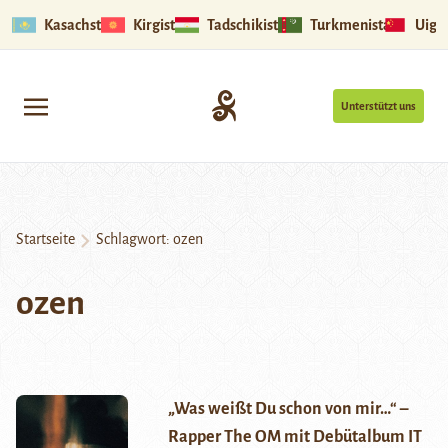
Kasachstan
Kirgistan
Tadschikistan
Turkmenistan
Uigu
Unterstützt uns
Startseite
Schlagwort:
ozen
ozen
„Was weißt Du schon von mir…“ –
Rapper The OM mit Debütalbum IT