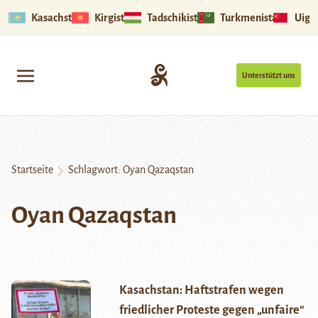
Kasachstan
Kirgistan
Tadschikistan
Turkmenistan
Uigu
Unterstützt uns
Startseite
Schlagwort:
Oyan Qazaqstan
Oyan Qazaqstan
Kasachstan: Haftstrafen wegen
friedlicher Proteste gegen „unfaire“