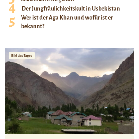
Der Jungfräulichkeitskult in Usbekistan
Wer ist der Aga Khan und wofür ist er
bekannt?
Bild des Tages