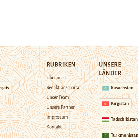
RUBRIKEN
UNSERE
LÄNDER
Über uns
Redaktionscharta
nçais
Kasachstan
Unser Team
Kirgistan
Unsere Partner
Impressum
Tadschikistan
Kontakt
Turkmenista