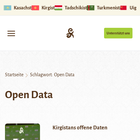
Kasachstan
Kirgistan
Tadschikistan
Turkmenistan
Uigu
Unterstützt uns
Startseite
Schlagwort:
Open Data
Open Data
Kirgistans offene Daten