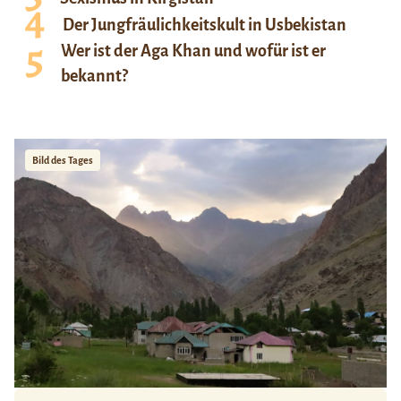
Der Jungfräulichkeitskult in Usbekistan
Wer ist der Aga Khan und wofür ist er
bekannt?
Bild des Tages