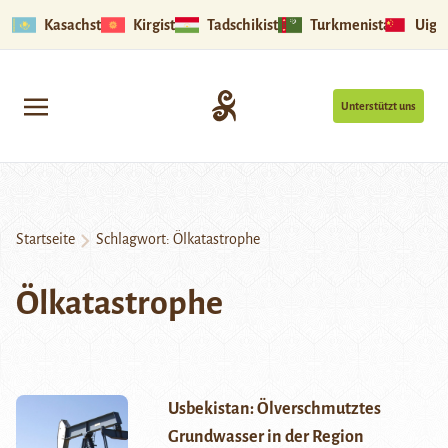
Kasachstan
Kirgistan
Tadschikistan
Turkmenistan
Uigu
Unterstützt uns
Startseite
Schlagwort:
Ölkatastrophe
Ölkatastrophe
Usbekistan: Ölverschmutztes
Grundwasser in der Region