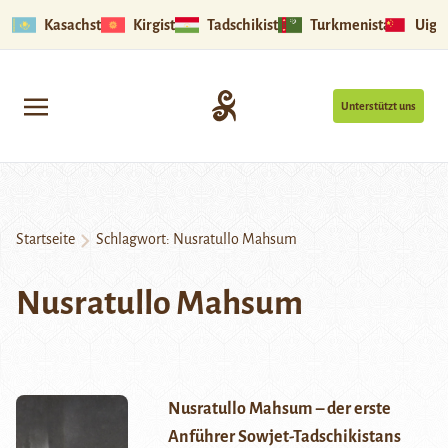
Kasachstan
Kirgistan
Tadschikistan
Turkmenistan
Uigu
Unterstützt uns
Startseite
Schlagwort:
Nusratullo Mahsum
Nusratullo Mahsum
Nusratullo Mahsum – der erste
Anführer Sowjet-Tadschikistans