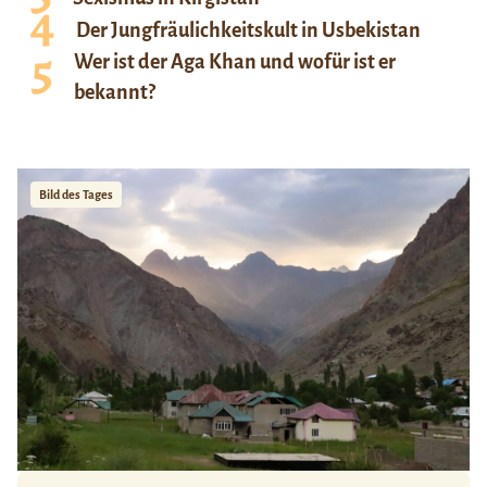
Der Jungfräulichkeitskult in Usbekistan
Wer ist der Aga Khan und wofür ist er
bekannt?
Bild des Tages