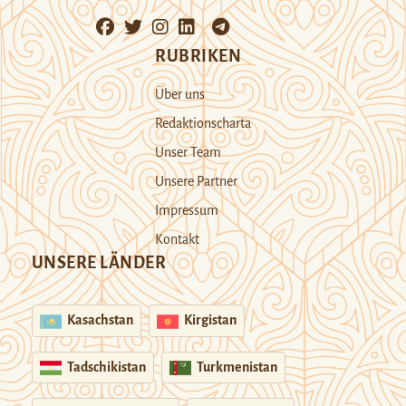
RUBRIKEN
Über uns
Redaktionscharta
Unser Team
Unsere Partner
Impressum
Kontakt
UNSERE LÄNDER
Kasachstan
Kirgistan
Tadschikistan
Turkmenistan