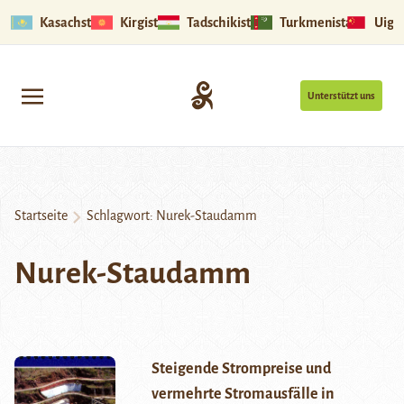
Kasachstan
Kirgistan
Tadschikistan
Turkmenistan
Uigu
Unterstützt uns
Startseite
Schlagwort:
Nurek-Staudamm
Nurek-Staudamm
Steigende Strompreise und
vermehrte Stromausfälle in