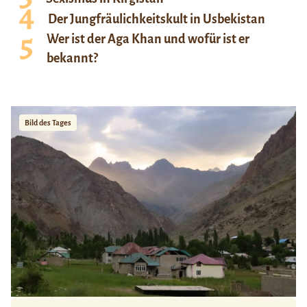
Der Jungfräulichkeitskult in Usbekistan
Wer ist der Aga Khan und wofür ist er
bekannt?
Bild des Tages