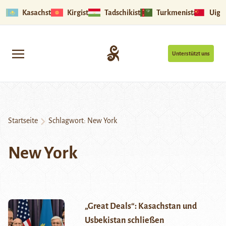
Kasachstan
Kirgistan
Tadschikistan
Turkmenistan
Uigu
Unterstützt uns
Startseite
Schlagwort:
New York
New York
„Great Deals“: Kasachstan und
Usbekistan schließen