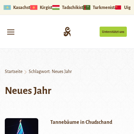
Kasachstan
Kirgistan
Tadschikistan
Turkmenistan
Uigu
Unterstützt uns
Startseite
Schlagwort:
Neues Jahr
Neues Jahr
Tannebäume in Chudschand