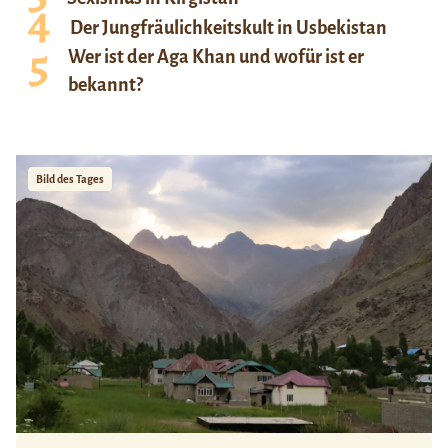
Der Jungfräulichkeitskult in Usbekistan
Wer ist der Aga Khan und wofür ist er
bekannt?
Bild des Tages