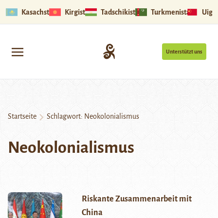
Kasachstan
Kirgistan
Tadschikistan
Turkmenistan
Uigu
Unterstützt uns
Startseite
Schlagwort:
Neokolonialismus
Neokolonialismus
Riskante Zusammenarbeit mit
China