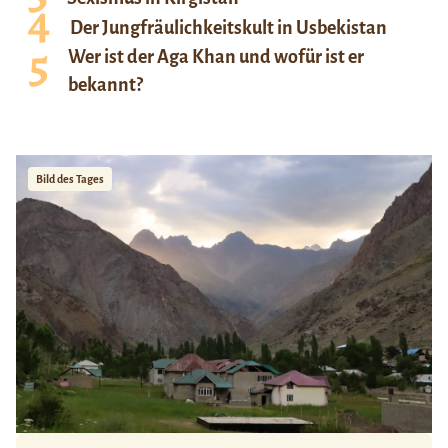
Der Jungfräulichkeitskult in Usbekistan
Wer ist der Aga Khan und wofür ist er
bekannt?
Bild des Tages