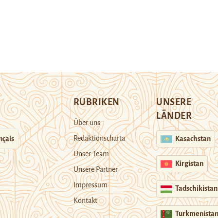
RUBRIKEN
UNSERE
LÄNDER
Über uns
Redaktionscharta
nçais
Kasachstan
Unser Team
Kirgistan
Unsere Partner
Impressum
Tadschikistan
Kontakt
Turkmenista