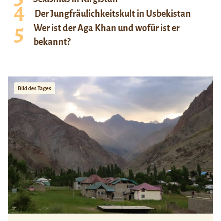
Der Jungfräulichkeitskult in Usbekistan
Wer ist der Aga Khan und wofür ist er
bekannt?
Bild des Tages