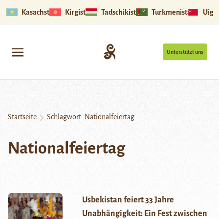
Kasachstan
Kirgistan
Tadschikistan
Turkmenistan
Uigu
Unterstützt uns
Startseite
Schlagwort:
Nationalfeiertag
Nationalfeiertag
Usbekistan feiert 33 Jahre
Unabhängigkeit: Ein Fest zwischen