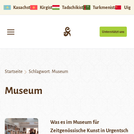
Kasachstan
Kirgistan
Tadschikistan
Turkmenistan
Uigu
Unterstützt uns
Startseite
Schlagwort:
Museum
Museum
Was es im Museum für
Zeitgenössische Kunst in Urgentsch