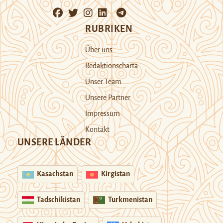
RUBRIKEN
Über uns
Redaktionscharta
Unser Team
Unsere Partner
Impressum
Kontakt
UNSERE LÄNDER
Kasachstan
Kirgistan
Tadschikistan
Turkmenistan