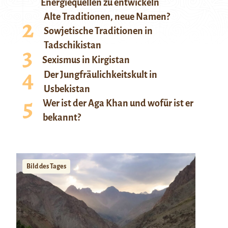
Energiequellen zu entwickeln
Alte Traditionen, neue Namen?
Sowjetische Traditionen in
Tadschikistan
Sexismus in Kirgistan
Der Jungfräulichkeitskult in
Usbekistan
Wer ist der Aga Khan und wofür ist er
bekannt?
Bild des Tages