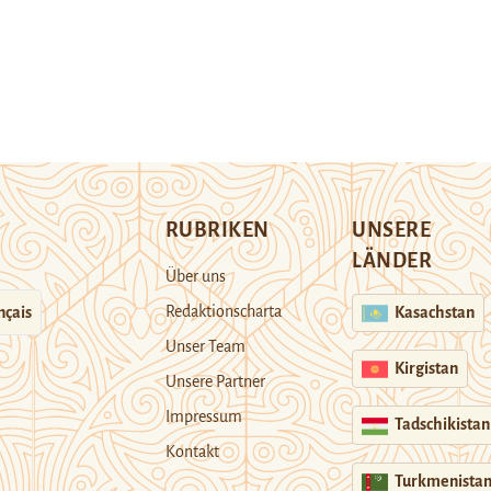
RUBRIKEN
UNSERE
LÄNDER
Über uns
Redaktionscharta
nçais
Kasachstan
Unser Team
Kirgistan
Unsere Partner
Impressum
Tadschikistan
Kontakt
Turkmenista