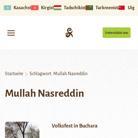
Kasachstan
Kirgistan
Tadschikistan
Turkmenistan
Uigu
Unterstützt uns
Startseite
Schlagwort:
Mullah Nasreddin
Mullah Nasreddin
Volksfest in Buchara