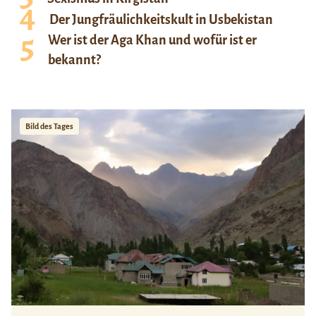
Der Jungfräulichkeitskult in Usbekistan
Wer ist der Aga Khan und wofür ist er
bekannt?
Bild des Tages