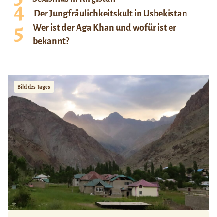
Der Jungfräulichkeitskult in Usbekistan
Wer ist der Aga Khan und wofür ist er
bekannt?
Bild des Tages