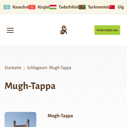
Kasachstan
Kirgistan
Tadschikistan
Turkmenistan
Uigu
Unterstützt uns
Startseite
Schlagwort:
Mugh-Tappa
Mugh-Tappa
Mugh-Tappa