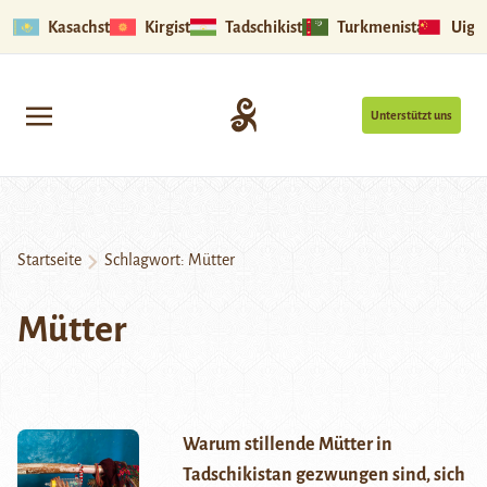
Kasachstan
Kirgistan
Tadschikistan
Turkmenistan
Uigu
Unterstützt uns
Startseite
Schlagwort:
Mütter
Mütter
Warum stillende Mütter in
Tadschikistan gezwungen sind, sich