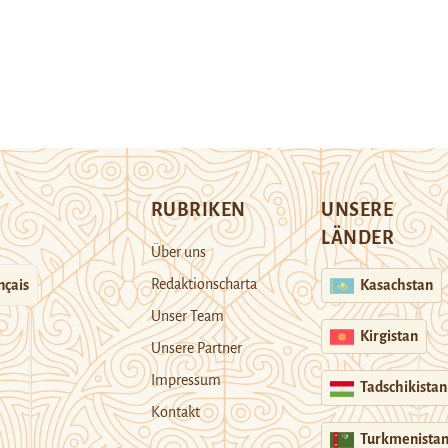
RUBRIKEN
UNSERE
LÄNDER
Über uns
Redaktionscharta
nçais
Kasachstan
Unser Team
Kirgistan
Unsere Partner
Impressum
Tadschikistan
Kontakt
Turkmenista