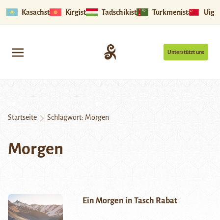
Kasachstan
Kirgistan
Tadschikistan
Turkmenistan
Uigu
Unterstützt uns
Startseite
Schlagwort:
Morgen
Morgen
Ein Morgen in Tasch Rabat