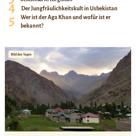
Der Jungfräulichkeitskult in Usbekistan
Wer ist der Aga Khan und wofür ist er
bekannt?
Bild des Tages