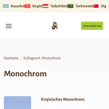
Kasachstan
Kirgistan
Tadschikistan
Turkmenistan
Uigu
Unterstützt uns
Startseite
Schlagwort:
Monochrom
Monochrom
Kirgisisches Monochrom