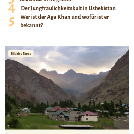
Der Jungfräulichkeitskult in Usbekistan
Wer ist der Aga Khan und wofür ist er
bekannt?
Bild des Tages