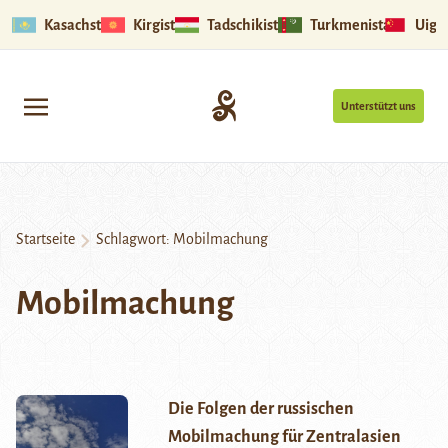
Kasachstan
Kirgistan
Tadschikistan
Turkmenistan
Uigu
Unterstützt uns
Startseite
Schlagwort:
Mobilmachung
Mobilmachung
Die Folgen der russischen
Mobilmachung für Zentralasien