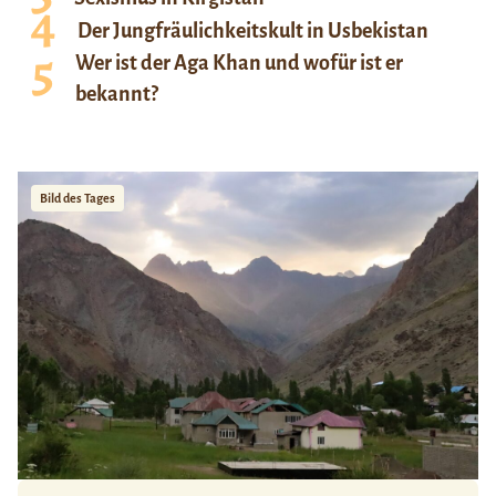
Der Jungfräulichkeitskult in Usbekistan
Wer ist der Aga Khan und wofür ist er
bekannt?
Bild des Tages