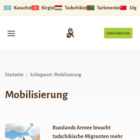
Kasachstan
Kirgistan
Tadschikistan
Turkmenistan
Uigu
Unterstützt uns
Startseite
Schlagwort:
Mobilisierung
Mobilisierung
Russlands Armee braucht
tadschikische Migranten mehr