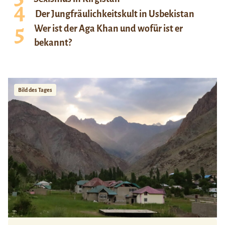
Der Jungfräulichkeitskult in Usbekistan
Wer ist der Aga Khan und wofür ist er
bekannt?
Bild des Tages