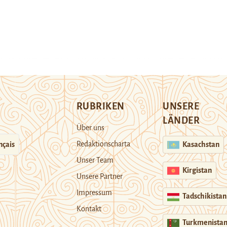
RUBRIKEN
UNSERE
LÄNDER
Über uns
Redaktionscharta
nçais
Kasachstan
Unser Team
Kirgistan
Unsere Partner
Impressum
Tadschikistan
Kontakt
Turkmenista