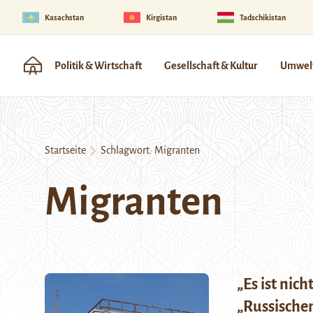
Kasachstan
Kirgistan
Tadschikistan
Politik & Wirtschaft
Gesellschaft & Kultur
Umwelt
Startseite
Schlagwort:
Migranten
Migranten
„Es ist nich
„Russische