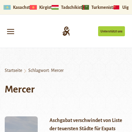
Kasachstan
Kirgistan
Tadschikistan
Turkmenistan
Uigu
Unterstützt uns
Startseite
Schlagwort:
Mercer
Mercer
Aschgabat verschwindet von Liste
der teuersten Städte für Expats