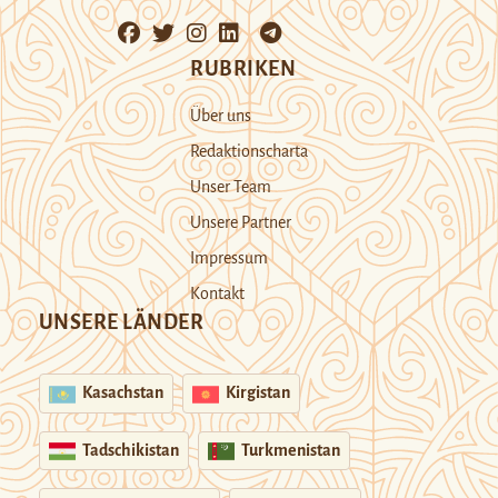
RUBRIKEN
Über uns
Redaktionscharta
Unser Team
Unsere Partner
Impressum
Kontakt
UNSERE LÄNDER
Kasachstan
Kirgistan
Tadschikistan
Turkmenistan