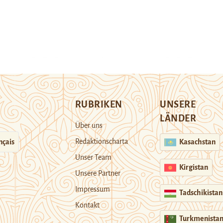
RUBRIKEN
UNSERE
LÄNDER
Über uns
Redaktionscharta
nçais
Kasachstan
Unser Team
Kirgistan
Unsere Partner
Impressum
Tadschikistan
Kontakt
Turkmenista