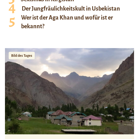
Der Jungfräulichkeitskult in Usbekistan
Wer ist der Aga Khan und wofür ist er
bekannt?
Bild des Tages