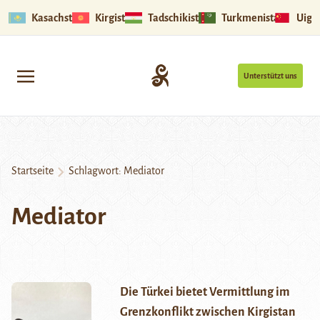
Kasachstan
Kirgistan
Tadschikistan
Turkmenistan
Uigu
Unterstützt uns
Startseite
Schlagwort:
Mediator
Mediator
Die Türkei bietet Vermittlung im
Grenzkonflikt zwischen Kirgistan