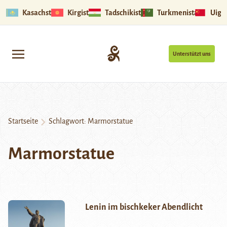
Kasachstan
Kirgistan
Tadschikistan
Turkmenistan
Uigu
Unterstützt uns
Startseite
Schlagwort:
Marmorstatue
Marmorstatue
Lenin im bischkeker Abendlicht