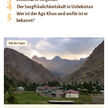
Der Jungfräulichkeitskult in Usbekistan
Wer ist der Aga Khan und wofür ist er
bekannt?
Bild des Tages