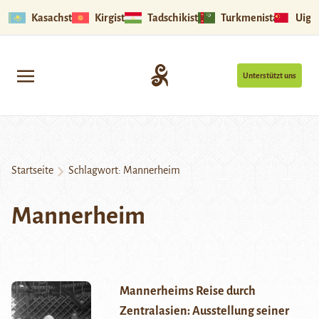
Kasachstan
Kirgistan
Tadschikistan
Turkmenistan
Uigu
Unterstützt uns
Startseite
Schlagwort:
Mannerheim
Mannerheim
Mannerheims Reise durch
Zentralasien: Ausstellung seiner