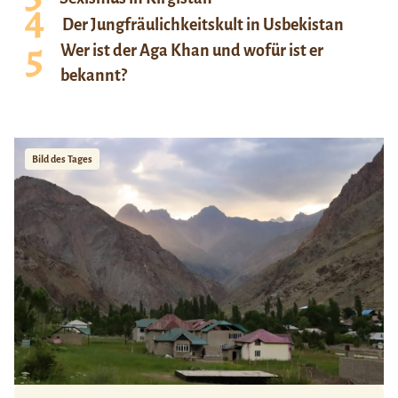
Der Jungfräulichkeitskult in Usbekistan
Wer ist der Aga Khan und wofür ist er
bekannt?
Bild des Tages