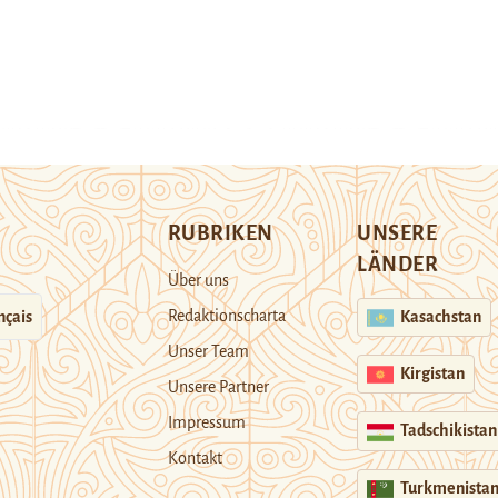
RUBRIKEN
UNSERE
LÄNDER
Über uns
Redaktionscharta
nçais
Kasachstan
Unser Team
Kirgistan
Unsere Partner
Impressum
Tadschikistan
Kontakt
Turkmenista