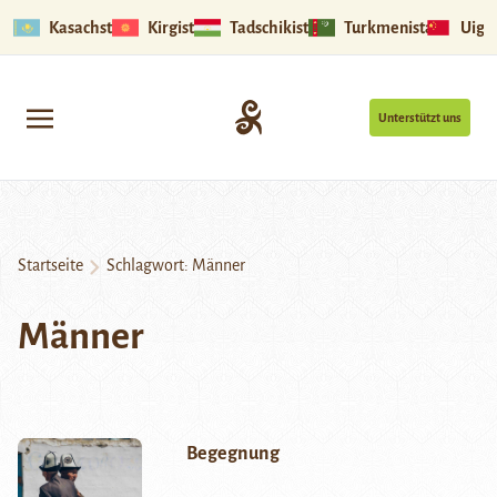
Kasachstan
Kirgistan
Tadschikistan
Turkmenistan
Uigu
Unterstützt uns
Startseite
Schlagwort:
Männer
Männer
Begegnung