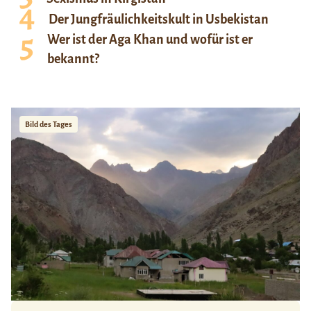
Der Jungfräulichkeitskult in Usbekistan
Wer ist der Aga Khan und wofür ist er
bekannt?
Bild des Tages