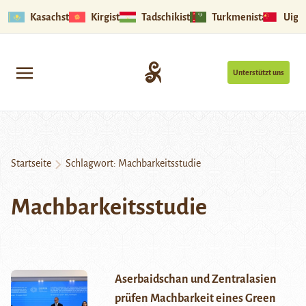
Kasachstan
Kirgistan
Tadschikistan
Turkmenistan
Uigu
Unterstützt uns
Startseite
Schlagwort:
Machbarkeitsstudie
Machbarkeitsstudie
Aserbaidschan und Zentralasien
prüfen Machbarkeit eines Green