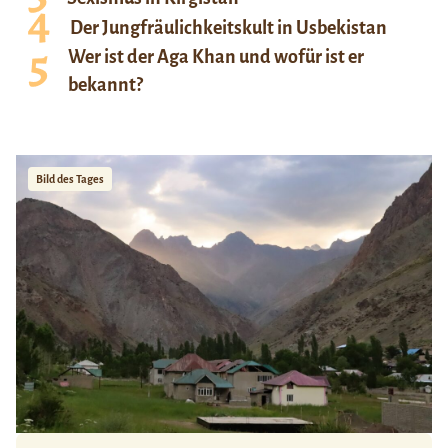
Der Jungfräulichkeitskult in Usbekistan
Wer ist der Aga Khan und wofür ist er
bekannt?
Bild des Tages