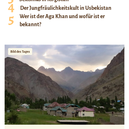
Der Jungfräulichkeitskult in Usbekistan
Wer ist der Aga Khan und wofür ist er
bekannt?
Bild des Tages