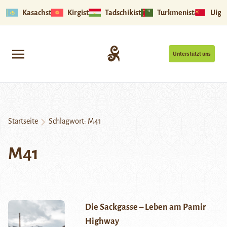
Kasachstan
Kirgistan
Tadschikistan
Turkmenistan
Uigu
Unterstützt uns
Startseite
Schlagwort:
M41
M41
Die Sackgasse – Leben am Pamir
Highway